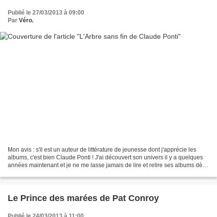
Publié le 27/03/2013 à 09:00
Par
Véro.
Mon avis : s'il est un auteur de littérature de jeunesse dont j'apprécie les
albums, c'est bien Claude Ponti ! J'ai découvert son univers il y a quelques
années maintenant et je ne me lasse jamais de lire et relire ses albums dès
que l'occasion se présente....
Le Prince des marées de Pat Conroy
Publié le 24/03/2013 à 11:00