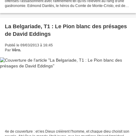
offensés l'assaisonnent avec raffinement tel qu'ils l'élèvent au rang d'une
gastronomie. Edmond Dantès, le héros du Comte de Monte-Cristo, est de
ceux-là. Jeune marin, âme candide...
La Belgariade, T1 : Le Pion blanc des présages
de David Eddings
Publié le 09/03/2013 à 16:45
Par
Véro.
4e de couverture : et les Dieux créèrent l'homme, et chaque dieu choisit son