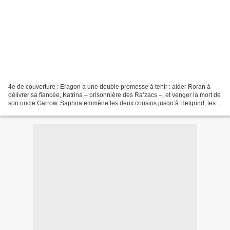
4e de couverture : Eragon a une double promesse à tenir : aider Roran à
délivrer sa fiancée, Katrina – prisonnière des Ra’zacs –, et venger la mort de
son oncle Garrow. Saphira emmène les deux cousins jusqu’à Helgrind, les
Portes de la Mort, repaire des...