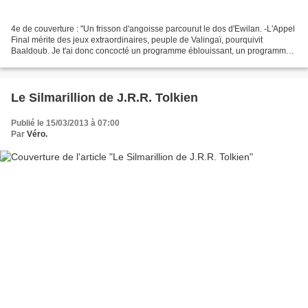
4e de couverture : "Un frisson d'angoisse parcourut le dos d'Ewilan. -L'Appel
Final mérite des jeux extraordinaires, peuple de Valingaï, pourquivit
Baaldoub. Je t'ai donc concocté un programme éblouissant, un programme
sanglant, un programme à ta mesure!"...
Le Silmarillion de J.R.R. Tolkien
Publié le 15/03/2013 à 07:00
Par
Véro.