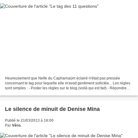
Heureusement que Nelfe du Capharnaüm éclairé n'était pas pressée
concernant le tag pour lequelle elle m'avait gentiment sollictée... Les règles
sont simples : - Poster les règles sur le blog (voilà qui est fait) - Répondre
aux 11 questions (on y est presque)...
Le silence de minuit de Denise Mina
Publié le 21/03/2013 à 18:00
Par
Véro.