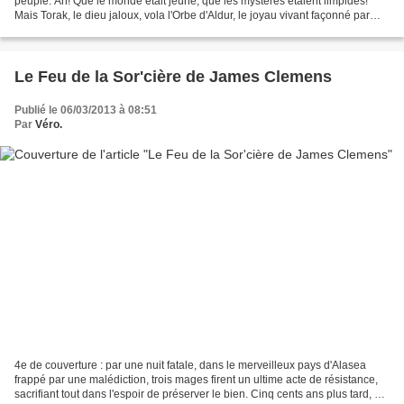
peuple. Ah! Que le monde était jeune, que les mystères étaient limpides!
Mais Torak, le dieu jaloux, vola l'Orbe d'Aldur, le joyau vivant façonné par
l'aîné des dieux, et ce...
Le Feu de la Sor'cière de James Clemens
Publié le 06/03/2013 à 08:51
Par
Véro.
4e de couverture : par une nuit fatale, dans le merveilleux pays d'Alasea
frappé par une malédiction, trois mages firent un ultime acte de résistance,
sacrifiant tout dans l'espoir de préserver le bien. Cinq cents ans plus tard, au