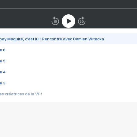
bey Maguire, c'est lui ! Rencontre avec Damien Witecka
e 6
e 5
e 4
e 3
s créatrices de la VF !
e 2
e 1
e Mektoub My Love arrive enfin ! Rencontre avec Shaïn Boumedine et Sal