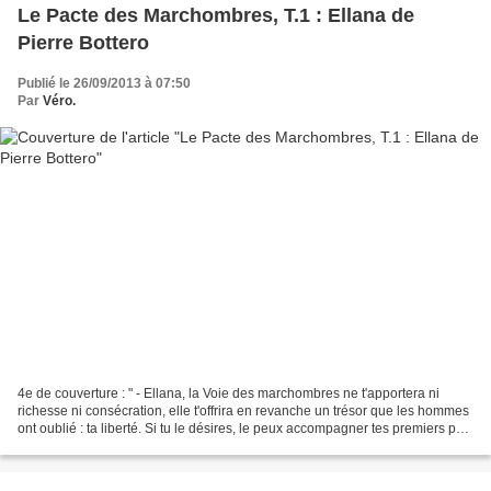
Le Pacte des Marchombres, T.1 : Ellana de
Pierre Bottero
Publié le 26/09/2013 à 07:50
Par
Véro.
4e de couverture : " - Ellana, la Voie des marchombres ne t'apportera ni
richesse ni consécration, elle t'offrira en revanche un trésor que les hommes
ont oublié : ta liberté. Si tu le désires, le peux accompagner tes premiers pas.
- Que voulez-vous dire...