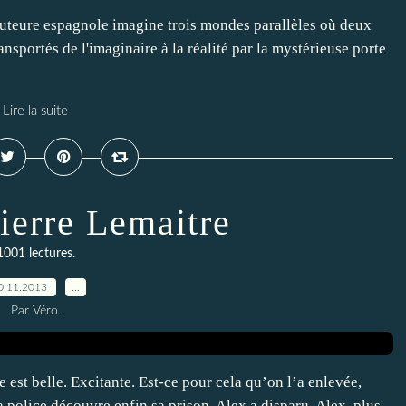
 auteure espagnole imagine trois mondes parallèles où deux
ansportés de l'imaginaire à la réalité par la mystérieuse porte
Lire la suite
ierre Lemaitre
1001 lectures.
0.11.2013
…
Par Véro.
 est belle. Excitante. Est-ce pour cela qu’on l’a enlevée,
a police découvre enfin sa prison, Alex a disparu. Alex, plus