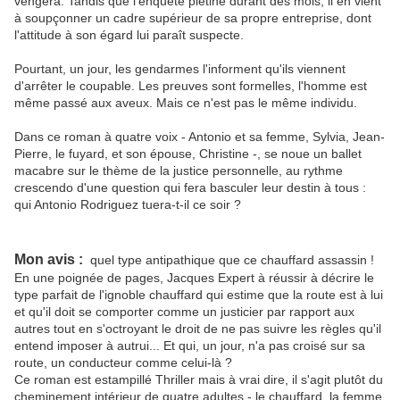
vengera. Tandis que l'enquête piétine durant des mois, il en vient
à soupçonner un cadre supérieur de sa propre entreprise, dont
l'attitude à son égard lui paraît suspecte.
Pourtant, un jour, les gendarmes l'informent qu'ils viennent
d'arrêter le coupable. Les preuves sont formelles, l'homme est
même passé aux aveux. Mais ce n'est pas le même individu.
Dans ce roman à quatre voix - Antonio et sa femme, Sylvia, Jean-
Pierre, le fuyard, et son épouse, Christine -, se noue un ballet
macabre sur le thème de la justice personnelle, au rythme
crescendo d'une question qui fera basculer leur destin à tous :
qui Antonio Rodriguez tuera-t-il ce soir ?
Mon avis :
quel type antipathique que ce chauffard assassin !
En une poignée de pages, Jacques Expert à réussir à décrire le
type parfait de l'ignoble chauffard qui estime que la route est à lui
et qu'il doit se comporter comme un justicier par rapport aux
autres tout en s'octroyant le droit de ne pas suivre les règles qu'il
entend imposer à autrui... Et qui, un jour, n'a pas croisé sur sa
route, un conducteur comme celui-là ?
Ce roman est estampillé Thriller mais à vrai dire, il s'agit plutôt du
cheminement intérieur de quatre adultes - le chauffard, la femme