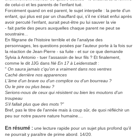
de celui-ci et les parents de l'enfant tué.
Forcément quand on est parent, le sujet interpelle : la perte d'un
enfant, qui plus est par un chauffard qui, s'il ne s'était enfui après
avoir percuté l'enfant, aurait peut-être pu lui sauver la vie
- fait partie des peurs auxquelles chaque parent ne peut se
soustraire...
En filigrane de l'histoire terrible et de l'analyse des
personnages, les questions posées par l'auteur porte à la fois sur
la réaction de Jean-Pierre - sa fuite - et sur ce que demande
Sylvia à Antonio - tuer l'assassin de leur fils ? Et finalement,
comme le dit JJG dans
Né En 17 à Leidenstadt
:
"
On saura jamais c'qu'on a vraiment dans nos ventres
Caché derrière nos apparences
L'âme d'un brave ou d'un complice ou d'un bourreau ?
Ou le pire ou plus beau ?
Serions-nous de ceux qui résistent ou bien les moutons d'un
troupeau
S'il fallait plus que des mots
?"
Bref, pas le titre de l'année mais à coup sûr, de quoi réfléchir un
peu sur notre pauvre nature humaine....
En résumé :
une lecture rapide pour un sujet plus profond qu'il
ne pourrait y paraître de prime abord. 14/20.