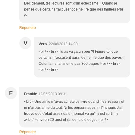
Décidément, tes lectures sont d'un eclectisme... Quand je
pense que certains t'accusent de ne lire que des thrillers !<br
/>
Répondre
V
Véro.
22/06/2013 14:00
<br /> <br /> Tu as vu ça un peu ?! Figure-toi que
certains m'accusent aussi de ne lire que des pavés !!
Celui-là ne fait même pas 300 pages !<br /> <br />
<br /> <br />
F
Frankie
12/06/2013 09:31
<br /> Une amie m'avait acheté ce livre quand il est ressorti et
je n'ai pas aimé du tout. Ni les personnages, ni l'intrigue. J'ai
trouvé que c'était assez daté (normal vu qu'il y est sorti il y
a<br /> environ 20 ans) et j'ai donc été déçue.<br />
Répondre