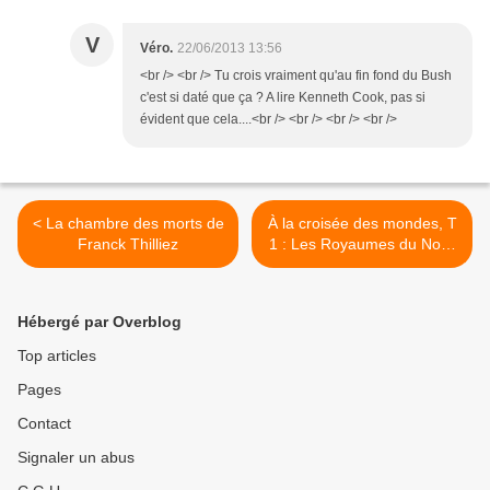
V
Véro.
22/06/2013 13:56
<br /> <br /> Tu crois vraiment qu'au fin fond du Bush
c'est si daté que ça ? A lire Kenneth Cook, pas si
évident que cela....<br /> <br /> <br /> <br />
< La chambre des morts de
À la croisée des mondes, T
Franck Thilliez
1 : Les Royaumes du Nord
de Philip Pullman >
Hébergé par Overblog
Top articles
Pages
Contact
Signaler un abus