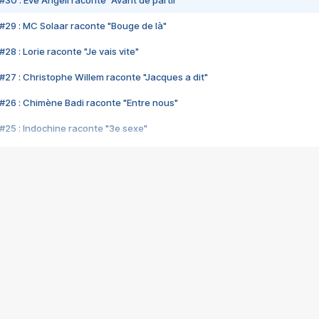
#30 : Eve Angeli raconte "Avant de partir"
#29 : MC Solaar raconte "Bouge de là"
28 : Lorie raconte "Je vais vite"
#27 : Christophe Willem raconte "Jacques a dit"
#26 : Chimène Badi raconte "Entre nous"
#25 : Indochine raconte "3e sexe"
#24 : Zaho raconte "C'est chelou"
#23 : Patrick Bruel raconte "Au café des délices"
#22 : Kyo raconte "Le chemin"
#21 : Nolwenn Leroy raconte "Cassé"
#20 : Patrick Hernandez raconte "Born to be alive"
#19 : Lorie raconte "Près de moi"
#18 : Michael Jones raconte "A nos actes manqués" (avec Jean-Jacque