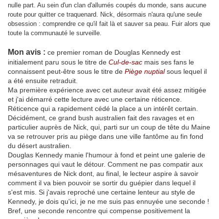
nulle part. Au sein d'un clan d'allumés coupés du monde, sans aucune
route pour quitter ce traquenard. Nick, désormais n'aura qu'une seule
obsession : comprendre ce qu'il fait là et sauver sa peau. Fuir alors que
toute la communauté le surveille.
Mon avis :
ce premier roman de Douglas Kennedy est
initialement paru sous le titre de
Cul-de-sac
mais ses fans le
connaissent peut-être sous le titre de
Piège nuptial
sous lequel il
a été ensuite retraduit.
Ma première expérience avec cet auteur avait été assez mitigée
et j'ai démarré cette lecture avec une certaine réticence.
Réticence qui a rapidement cédé la place a un intérêt certain.
Décidément, ce grand bush australien fait des ravages et en
particulier auprès de Nick, qui, parti sur un coup de tête du Maine
va se retrouver pris au piège dans une ville fantôme au fin fond
du désert australien.
Douglas Kennedy manie l'humour à fond et peint une galerie de
personnages qui vaut le détour. Comment ne pas compatir aux
mésaventures de Nick dont, au final, le lecteur aspire à savoir
comment il va bien pouvoir se sortir du guépier dans lequel il
s'est mis. Si j'avais reproché une certaine lenteur au style de
Kennedy, je dois qu'ici, je ne me suis pas ennuyée une seconde !
Bref, une seconde rencontre qui compense positivement la