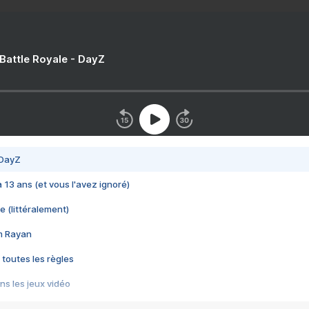
 Battle Royale - DayZ
 DayZ
 a 13 ans (et vous l'avez ignoré)
e (littéralement)
im Rayan
 toutes les règles
s les jeux vidéo
us choquant de Rockstar ? - Le scandale BULLY