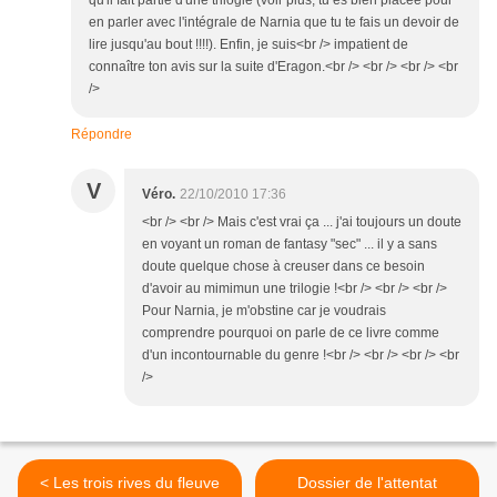
qu'il fait partie d'une trilogie (voir plus, tu es bien placée pour
en parler avec l'intégrale de Narnia que tu te fais un devoir de
lire jusqu'au bout !!!!). Enfin, je suis<br /> impatient de
connaître ton avis sur la suite d'Eragon.<br /> <br /> <br /> <br
/>
Répondre
V
Véro.
22/10/2010 17:36
<br /> <br /> Mais c'est vrai ça ... j'ai toujours un doute
en voyant un roman de fantasy "sec" ... il y a sans
doute quelque chose à creuser dans ce besoin
d'avoir au mimimun une trilogie !<br /> <br /> <br />
Pour Narnia, je m'obstine car je voudrais
comprendre pourquoi on parle de ce livre comme
d'un incontournable du genre !<br /> <br /> <br /> <br
/>
< Les trois rives du fleuve
Dossier de l'attentat