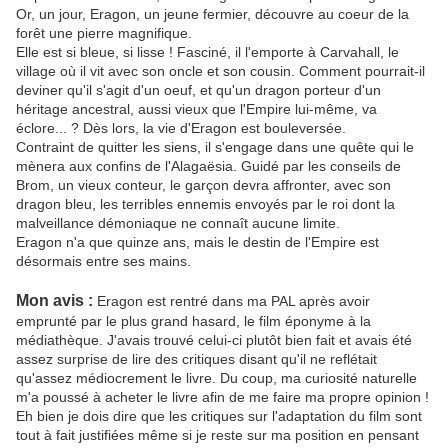
Or, un jour,
Eragon
, un jeune fermier, découvre au coeur de la
forêt une pierre magnifique.
Elle est si bleue, si lisse ! Fasciné, il l'emporte à
Carvahall
, le
village où il vit avec son oncle et son cousin. Comment pourrait-il
deviner qu'il s'agit d'un oeuf, et qu'un dragon porteur d'un
héritage ancestral, aussi vieux que
l'Empire
lui-même, va
éclore... ? Dès lors, la vie
d'Eragon
est bouleversée.
Contraint de quitter les siens, il s'engage dans une quête qui le
mènera aux confins de
l'Alagaësia
. Guidé par les conseils de
Brom
, un vieux conteur, le garçon devra affronter, avec son
dragon bleu, les terribles ennemis envoyés par le roi dont la
malveillance démoniaque ne connaît aucune limite.
Eragon
n'a que quinze ans, mais le destin de
l'Empire
est
désormais entre ses mains.
Mon avis :
Eragon
est rentré dans ma PAL après avoir
emprunté par le plus grand hasard, le film éponyme à la
médiathèque. J'avais trouvé celui-ci plutôt bien fait et avais été
assez surprise de lire des critiques disant qu'il ne reflétait
qu'assez
médiocrement le livre. Du coup, ma curiosité naturelle
m'a poussé à acheter le livre afin de me faire ma propre opinion !
Eh bien je dois dire que les critiques sur l'adaptation du film sont
tout à fait justifiées même si je reste sur ma position en pensant