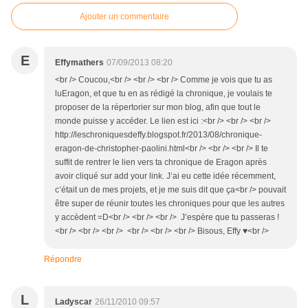
Ajouter un commentaire
E
Effymathers
07/09/2013 08:20
<br /> Coucou,<br /> <br /> <br /> Comme je vois que tu as
luEragon, et que tu en as rédigé la chronique, je voulais te
proposer de la répertorier sur mon blog, afin que tout le
monde puisse y accéder. Le lien est ici :<br /> <br /> <br />
http://leschroniquesdeffy.blogspot.fr/2013/08/chronique-
eragon-de-christopher-paolini.html<br /> <br /> <br /> Il te
suffit de rentrer le lien vers ta chronique de Eragon après
avoir cliqué sur add your link. J’ai eu cette idée récemment,
c’était un de mes projets, et je me suis dit que ça<br /> pouvait
être super de réunir toutes les chroniques pour que les autres
y accèdent =D<br /> <br /> <br /> J’espère que tu passeras !
<br /> <br /> <br /> <br /> <br /> <br /> Bisous, Effy ♥<br />
Répondre
L
Ladyscar
26/11/2010 09:57