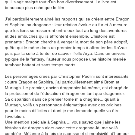
qu'il s'agit malgré tout d'un bon divertissement. Le livre est
beaucoup plus riche que le film.
J'ai particulièrement aimé les rapports qui se créent entre
Eragon
et
Saphira
, sa dragonne : leur relation évolue au fur et à mesure
que les liens se resserrent entre eux tout au long des aventures
et des embûches qu'ils affrontent ensemble. L'histoire est
prenante :
Eragon
cherche
à venger la mort de son père adoptif,
quête qui le mène dans un premier temps à affronter
les
Ra'zac
puis par la suite à tenter de sauver
l'elfe
Arya
. Dans un univers
typique de la
fantasy
, l'auteur
nous propose une histoire menée
tambour battant et sans temps morts.
L
es personnages crées par
Christopher
Paolini
sont
inté
ressants
: outre
Eragon
et
Saphira
, j'ai particulièrement aimé
Brom
et
Murtagh
. Le premier,
ancien dragonnier lui-même, est
chargé de
la protection et de l'éducation
d'Eragon
en tant que dragonnier.
Sa disparition dans ce premier tome m'a chagriné... quant à
Murtagh
, voilà un personnage énigmatique avec des
origines
pour le moins difficiles et dont je me demande quelle va être
l'évolution.
Une mention spéciale à
Saphira
... vous savez que j'aime les
histoires de dragons alors avec cette dragonne-là, me voilà
comblée. Mélange à la fois de sagesse et d'impulsivité, d'humour