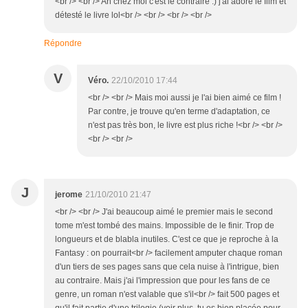
<br /> <br /> Ah chez moi c'est le contraire :) j'ai adoré le film et
détesté le livre lol<br /> <br /> <br /> <br />
Répondre
V
Véro.
22/10/2010 17:44
<br /> <br /> Mais moi aussi je l'ai bien aimé ce film !
Par contre, je trouve qu'en terme d'adaptation, ce
n'est pas très bon, le livre est plus riche !<br /> <br />
<br /> <br />
J
jerome
21/10/2010 21:47
<br /> <br /> J'ai beaucoup aimé le premier mais le second
tome m'est tombé des mains. Impossible de le finir. Trop de
longueurs et de blabla inutiles. C'est ce que je reproche à la
Fantasy : on pourrait<br /> facilement amputer chaque roman
d'un tiers de ses pages sans que cela nuise à l'intrigue, bien
au contraire. Mais j'ai l'impression que pour les fans de ce
genre, un roman n'est valable que s'il<br /> fait 500 pages et