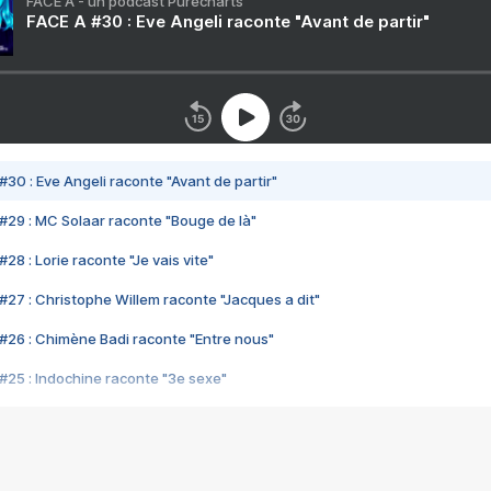
FACE A - un podcast Purecharts
FACE A #30 : Eve Angeli raconte "Avant de partir"
#30 : Eve Angeli raconte "Avant de partir"
#29 : MC Solaar raconte "Bouge de là"
28 : Lorie raconte "Je vais vite"
#27 : Christophe Willem raconte "Jacques a dit"
#26 : Chimène Badi raconte "Entre nous"
#25 : Indochine raconte "3e sexe"
#24 : Zaho raconte "C'est chelou"
#23 : Patrick Bruel raconte "Au café des délices"