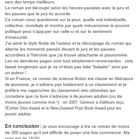
vers des temps meilleurs.
Le roman est découpé selon les heures passées avec le jury et
les pauses que le jury lui accorde.
Ce roman nous questionne sur la peur, quelle soit individuelle,
collective, mondiale et montre par quels mécanismes le pouvoir
politique peut s'appuyer sur celle-ci et sur le sentiment
d'insécurité.
J'ai aimé le style fluide de l'auteur et le découpage du roman qui
alterne les moments passés devant le jury et les pauses
accordées à l'héroïne que j'ai trouvé attachante et passionnée.
Les six dernières pages sont tout simplement renversantes : cela
faisait longtemps que je ne m'étais pas faite "balader" ainsi par
un auteur !
Si en France, ce roman de science-fiction est classé en littérature
de jeunesse, je n'adhère pas totalement à ce classement et je
préfère me rapprocher du classement néo-zélandais qui
considère que ce livre s'adresse à de jeunes adultes (ou de
moins jeunes comme moi !) :
en 2007,
Genesis
a d'ailleurs reçu
l'Esther Glen Award et le New-Zealand Post Book Award pour les
.
jeunes adultes
En conclusion :
je vous encourage à lire ce roman de moins
de 200 pages qu'il est difficile de poser une fois commencé. Ma
note est de 16/20.