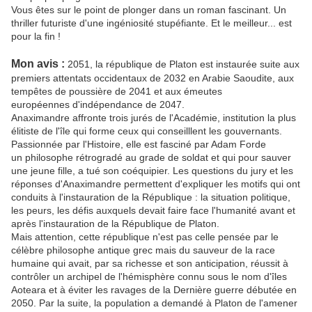
Vous êtes sur le point de plonger dans un roman fascinant. Un
thriller futuriste d'une ingéniosité stupéfiante. Et le meilleur... est
pour la fin !
Mon avis :
2051, la république de Platon est instaurée suite aux
premiers attentats occidentaux de 2032 en Arabie Saoudite, aux
tempêtes de poussière de 2041 et aux émeutes
européennes d'indépendance de 2047.
Anaximandre affronte trois jurés de l'Académie, institution la plus
élitiste de l'île qui forme ceux qui conseilllent les gouvernants.
Passionnée par l'Histoire, elle est fasciné par Adam Forde
un philosophe rétrogradé au grade de soldat et qui pour sauver
une jeune fille, a tué son coéquipier. Les questions du jury et les
réponses d'Anaximandre permettent d'expliquer les motifs qui ont
conduits à l'instauration de la République : la situation politique,
les peurs, les défis auxquels devait faire face l'humanité avant et
après l'instauration de la République de Platon.
Mais attention, cette république n'est pas celle pensée par le
célèbre philosophe antique grec mais du sauveur de la race
humaine qui avait, par sa richesse et son anticipation, réussit à
contrôler un archipel de l'hémisphère connu sous le nom d'îles
Aoteara et à éviter les ravages de la Dernière guerre débutée en
2050. Par la suite, la population a demandé à Platon de l'amener