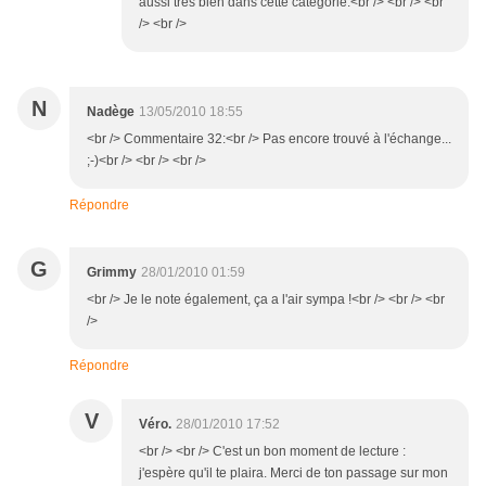
aussi très bien dans cette catégorie.<br /> <br /> <br
/> <br />
N
Nadège
13/05/2010 18:55
<br /> Commentaire 32:<br /> Pas encore trouvé à l'échange...
;-)<br /> <br /> <br />
Répondre
G
Grimmy
28/01/2010 01:59
<br /> Je le note également, ça a l'air sympa !<br /> <br /> <br
/>
Répondre
V
Véro.
28/01/2010 17:52
<br /> <br /> C'est un bon moment de lecture :
j'espère qu'il te plaira. Merci de ton passage sur mon