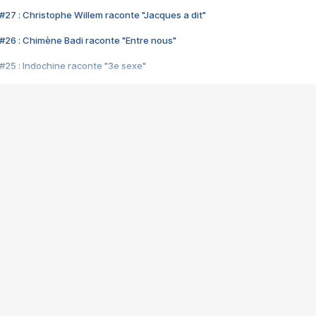
#27 : Christophe Willem raconte "Jacques a dit"
#26 : Chimène Badi raconte "Entre nous"
#25 : Indochine raconte "3e sexe"
#24 : Zaho raconte "C'est chelou"
#23 : Patrick Bruel raconte "Au café des délices"
#22 : Kyo raconte "Le chemin"
#21 : Nolwenn Leroy raconte "Cassé"
#20 : Patrick Hernandez raconte "Born to be alive"
#19 : Lorie raconte "Près de moi"
#18 : Michael Jones raconte "A nos actes manqués" (avec Jean-Jacque
#17 : Khaled raconte "Aïcha"
#16 : Corneille raconte "Parce qu'on vient de loin"