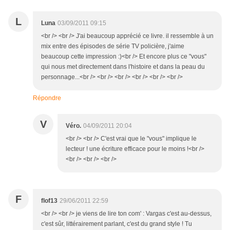
L
Luna
03/09/2011 09:15
<br /> <br /> J'ai beaucoup apprécié ce livre. il ressemble à un
mix entre des épisodes de série TV policière, j'aime
beaucoup cette impression :)<br /> Et encore plus ce "vous"
qui nous met directement dans l'histoire et dans la peau du
personnage...<br /> <br /> <br /> <br /> <br /> <br />
Répondre
V
Véro.
04/09/2011 20:04
<br /> <br /> C'est vrai que le "vous" implique le
lecteur ! une écriture efficace pour le moins !<br />
<br /> <br /> <br />
F
flof13
29/06/2011 22:59
<br /> <br /> je viens de lire ton com' : Vargas c'est au-dessus,
c'est sûr, littérairement parlant, c'est du grand style ! Tu