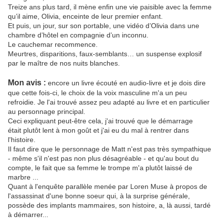
Treize ans plus tard, il mène enfin une vie paisible avec la femme
qu’il aime, Olivia, enceinte de leur premier enfant.
Et puis, un jour, sur son portable, une vidéo d’Olivia dans une
chambre d’hôtel en compagnie d’un inconnu.
Le cauchemar recommence.
Meurtres, disparitions, faux-semblants… un suspense explosif
par le maître de nos nuits blanches.
Mon avis :
encore un livre écouté en audio-livre et je dois dire
que cette fois-ci, le choix de la voix masculine m'a un peu
refroidie. Je l'ai trouvé assez peu adapté au livre et en particulier
au personnage principal.
Ceci expliquant peut-être cela, j'ai trouvé que le démarrage
était plutôt lent à mon goût et j'ai eu du mal à rentrer dans
l'histoire.
Il faut dire que le personnage de Matt n'est pas très sympathique
- même s'il n'est pas non plus désagréable - et qu'au bout du
compte, le fait que sa femme le trompe m'a plutôt laissé de
marbre ...
Quant à l'enquête parallèle menée par Loren Muse à propos de
l'assassinat d'une bonne soeur qui, à la surprise générale,
possède des implants mammaires, son histoire, a, là aussi, tardé
à démarrer...