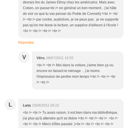
devrais lire du James Ellroy chez les américains. Mais avec
Coben, on passe<br /> en général un bon moment... j'ai hâte
de voir ce que tu vas penser du Poète de Connelly !<br /> <br
/> <br /> par contre, audiolivre, je ne peux pas : je ne supporte
pas qu'on me fasse la lecture, un supplice d'ailleurs à l'école !
<br /> <br /> <br /> <br />
Répondre
V
Véro.
08/07/2011 15:55
<br /> <br /> Moi dans la voiture, j'aime bien ça ou
encore en faisant le ménage ... j'ai moins
l'impression de perdre mon temps !<br /> <br /> <br
/> <br />
L
Luna
29/06/2011 09:22
<br /> <br /> Tu avais raison, il est bien dans ma bibliothèque,
j'ai plus qu'à attendre qu'il se libère !<br /> <br /> <br /> <br />
<br /> <br /> Merci d'être passée :)<br /> <br /> <br /> <br />