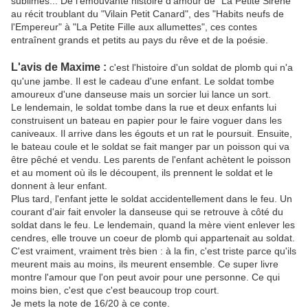
sublimes... De l'émouvante histoire d'amour de "La Petite Sirène"
au récit troublant du "Vilain Petit Canard", des "Habits neufs de
l'Empereur" à "La Petite Fille aux allumettes", ces contes
entraînent grands et petits au pays du rêve et de la poésie.
L'avis de Maxime :
c'est l'histoire d'un soldat de plomb qui n'a
qu'une jambe. Il est le cadeau d'une enfant. Le soldat tombe
amoureux d'une danseuse mais un sorcier lui lance un sort.
Le lendemain, le soldat tombe dans la rue et deux enfants lui
construisent un bateau en papier pour le faire voguer dans les
caniveaux. Il arrive dans les égouts et un rat le poursuit. Ensuite,
le bateau coule et le soldat se fait manger par un poisson qui va
être pêché et vendu. Les parents de l'enfant achètent le poisson
et au moment où ils le découpent, ils prennent le soldat et le
donnent à leur enfant.
Plus tard, l'enfant jette le soldat accidentellement dans le feu. Un
courant d'air fait envoler la danseuse qui se retrouve à côté du
soldat dans le feu. Le lendemain, quand la mère vient enlever les
cendres, elle trouve un coeur de plomb qui appartenait au soldat.
C'est vraiment, vraiment très bien : à la fin, c'est triste parce qu'ils
meurent mais au moins, ils meurent ensemble. Ce super livre
montre l'amour que l'on peut avoir pour une personne. Ce qui
moins bien, c'est que c'est beaucoup trop court.
Je mets la note de 16/20 à ce conte.