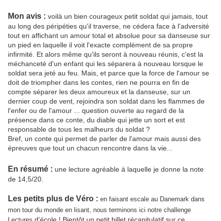
Mon avis :
voilà un bien courageux petit soldat qui jamais, tout
au long des péripéties qu'il traverse, ne cédera face à l'adversité
tout en affichant un amour total et absolue pour sa danseuse sur
un pied en laquelle il voit l'exacte complément de sa propre
infirmité. Et alors même qu'ils seront à nouveau réunis, c'est la
méchanceté d'un enfant qui les séparera à nouveau lorsque le
soldat sera jeté au feu. Mais, et parce que la force de l'amour se
doit de triompher dans les contes, rien ne pourra en fin de
compte séparer les deux amoureux et la danseuse, sur un
dernier coup de vent, rejoindra son soldat dans les flammes de
l'enfer ou de l'amour ... question ouverte au regard de la
présence dans ce conte, du diable qui jette un sort et est
responsable de tous les malheurs du soldat ?
Bref, un conte qui permet de parler de l'amour mais aussi des
épreuves que tout un chacun rencontre dans la vie...
En résumé :
une lecture agréable à laquelle je donne la note
de 14,5/20.
Les petits plus de Véro :
en faisant escale au Danemark dans
mon tour du monde en lisant,
nous terminons ici notre challenge
d'école ! Bientôt un petit billet récapitulatif sur ce
Lectures