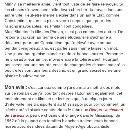
Minny, sa meilleure amie, vient tout juste de se faire renvoyer. Si
les choses s'enveniment, elle devra chercher du travail dans une
autre ville. Peut-être même s'exiler dans un autre Etat, comme
Constantine, qu'on n'a plus revue ici depuis que, pour des
raisons inavouables, les Phelan l'ont congédiée.
Mais Skeeter, la fille des Phelan, n'est pas comme les autres. De
retour à Jackson au terme de ses études, elle s'acharne à
découvrir pourquoi Constantine, qui l'a élevée avec amour
pendant vingt-deux ans, est partie sans même laisser un mot.
Une jeune bourgeoise blanche et deux bonnes noires. Personne
ne croirait à leur amitié; moins encore la toléreraient. Pourtant,
poussées par une sourde envie de changer les choses, malgré la
peur, elles vont unir leurs destins, et en grand secret écrire une
histoire bouleversante.
Mon avis :
c'est curieux comme j'ai du mal à mettre des mots
sur ce roman que j'ai pourtant dévoré ! Etonnant également, cet
enchaînement de films et de lectures qui, à quelques jours
d'intervalle, me transportent au Mississippi pour voir comment, un
siècle après l'histoire contée dans le fabuleux
Django Unchained
de Tarantino
, peu de choses ont changé dans le Mississippi de
1962 où la plupart des familles blanches traitent leurs bonnes
noires avec des idées datant du Moyen-Age obcurantiste.