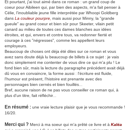
Et pourtant, j'ai tout aimé dans ce roman : un grand coup de
coeur pour Aibileen qui, par bien des aspects, m'a fait penser à
Célie, l'inoubliable jeune fille interprétée par Whoopi Goldberg
dans
La couleur pourpre,
mais aussi pour Minny, la "grande
gueule" au grand coeur et bien sûr pour Skeeter, vilain petit
canard au milieu de toutes ces dames blanches aux idées
étroites, et qui, envers et contre tous, va redonner fierté et
courage à ces "négresses", comme les appellent leurs
employeurs.
Beaucoup de choses ont déja été dites sur ce roman et vous
avez sans doute déjà lu beaucoup de billets à ce sujet : je vais
donc simplement me contenter de vous dire ce qui m'a plu ! Le
fond bien sûr, mais la lecture du paragraphe précédent avait déjà
dû vous en convaincre, la forme aussi : l'écriture est fluide,
l'humour est présent, l'histoire est prenante avec des
personnages bien cernés et bien fouillés...
Bref, aucune raison de ne pas vous conseiller ce roman qui, à
plus d'un titre, fait réfléchir...
En résumé :
une vraie lecture plaisir que je vous recommande !
16/20.
Merci qui ?
Merci à ma soeur qui m'a prêté ce livre et à
Kaléa