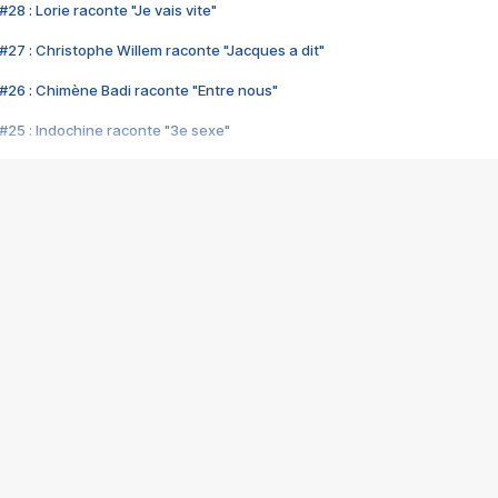
28 : Lorie raconte "Je vais vite"
#27 : Christophe Willem raconte "Jacques a dit"
#26 : Chimène Badi raconte "Entre nous"
#25 : Indochine raconte "3e sexe"
#24 : Zaho raconte "C'est chelou"
#23 : Patrick Bruel raconte "Au café des délices"
#22 : Kyo raconte "Le chemin"
#21 : Nolwenn Leroy raconte "Cassé"
#20 : Patrick Hernandez raconte "Born to be alive"
#19 : Lorie raconte "Près de moi"
#18 : Michael Jones raconte "A nos actes manqués" (avec Jean-Jacque
#17 : Khaled raconte "Aïcha"
#16 : Corneille raconte "Parce qu'on vient de loin"