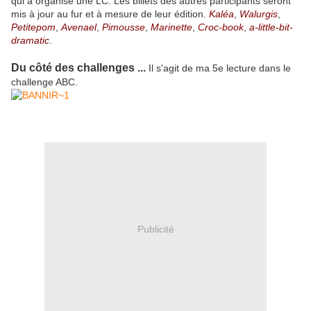
qui a organisé une LC. Les billets des autres participants seront
mis à jour au fur et à mesure de leur édition.
Kaléa
,
Walurgis
,
Petitepom
,
Avenael
,
Pimousse
,
Marinette
,
Croc-book
,
a-little-bit-
dramatic
.
Du côté des challenges ...
Il s'agit de ma 5e lecture dans le
challenge ABC.
Publicité