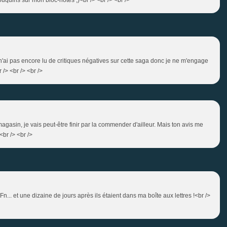
 je n'ai pas encore lu de critiques négatives sur cette saga donc je ne m'engage
 /> <br /> <br />
magasin, je vais peut-être finir par la commender d'ailleur. Mais ton avis me
br /> <br />
n... et une dizaine de jours après ils étaient dans ma boîte aux lettres !<br />