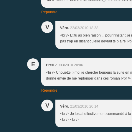
Répondre
V
Véro.
22/03/2010 18:38
<br /> Et tu as bien raison ... pour l'instant,
pas trop en disant qu'elle devrait te plaire !<br
E
Erell
21/03/2010 20:06
<br /> Chouette :) moi je cherche toujours la suite en 
donne envie de me replonger dans ces roman !<br /> <
Répondre
V
Véro.
21/03/2010 20:14
<br /> Je les ai effectivement commandé à la F
<br /> <br />