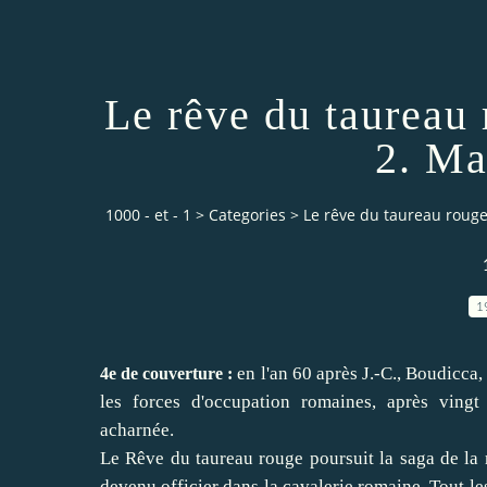
Le rêve du taureau 
2. Ma
1000 - et - 1
>
Categories
>
Le rêve du taureau rouge 
1
en l'an 60 après J.-C., Boudicca
4e de couverture :
les forces d'occupation romaines, après ving
acharnée.
Le Rêve du taureau rouge poursuit la saga de la r
devenu officier dans la cavalerie romaine. Tout le