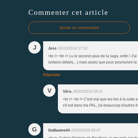
Commenter cet article
Ajouter un commentaire
J
Jess
03/10/2010 17:33
<br /> <br /> Lu le second opus de la saga, enfin ! J'a
certains détails,...) mais assez que pour poursuivre la 
Répondre
V
Véro.
06/10/2010 09:31
<br /> <br /> C'est vrai que les lire à la suite
s'il est dans ma PAL, j'ai beaucoup d'autres livr
G
Guillaume44
22/03/2010 09:07
<br /> J'adore l'histoire de Boudicca, je me note ces b