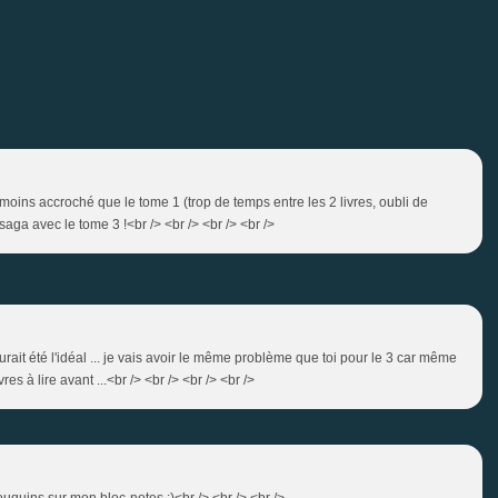
i moins accroché que le tome 1 (trop de temps entre les 2 livres, oubli de
saga avec le tome 3 !<br /> <br /> <br /> <br />
 aurait été l'idéal ... je vais avoir le même problème que toi pour le 3 car même
es à lire avant ...<br /> <br /> <br /> <br />
ouquins sur mon bloc-notes ;)<br /> <br /> <br />