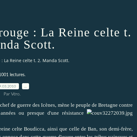
rouge : La Reine celte t.
nda Scott.
: La Reine celte t. 2. Manda Scott.
1001 lectures.
9.03.2010
…
Par Véro.
, chef de guerre des Icènes, mène le peuple de Bretagne contre
t années ou presque d'une résistance
eine celte Boudicca, ainsi que celle de Ban, son demi-frère,
s oppose dans cette guerre d'usure entre les tribus vaincues et