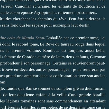
 terreur. Cunomar et Graine, les enfants de Boudicca et de
laude et son épouse Agrippine les retiennent prisonniers.
ruides cherchent les chemins du rêve. Peut-être aideront-ils
 sans fond qui les sépare pour accomplir leur destin.
ine celte de Manda Scott.
Emballée par ce premier tome, j'ai
i donc le second tome, Le Rêve du taureau rouge dans lequel
ns le premier volume. Boudicca est toujours aussi belle,
ais femme de Caradoc et mère de leurs deux enfants, Cucomar
e profondeur à son personnage. Certains se souviendront peut-
trouvé en-deça des autres personnages : je ne réitererai pas
reaca prend une ampleur dans sa confrontation avec son ancien
man.
Aigle. Tandis que Ban se soumet de son plein gré au dieu romain
e de leur deuxième enfant à la veille d'une grande bataille
 les légions romaines sont sans commandement en attendant
différentes batailles et péripéties de ce deuxième tome sur le