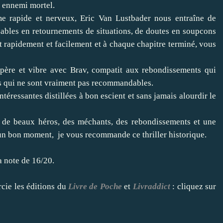
r ennemi mortel.
me rapide et nerveux, Eric Van Lustbader nous entraîne de
icables en retournements de situations, de doutes en soupcons
lent rapidement et facilement et à chaque chapitre terminé, vous
espère et vibre avec Brav, compatit aux rebondissements qui
ts qui ne sont vraiment pas recommandables.
téressantes distillées à bon escient et sans jamais alourdir le
re, de beaux héros, des méchants, des rebondissements et une
r un bon moment, je vous recommande ce thriller historique.
la note de 16/20.
rcie les éditions du
Livre de Poche
et
Livraddict
: cliquez sur