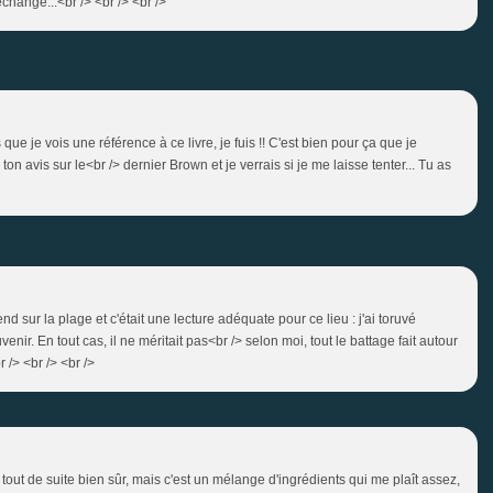
change...<br /> <br /> <br />
que je vois une référence à ce livre, je fuis !! C'est bien pour ça que je
 ton avis sur le<br /> dernier Brown et je verrais si je me laisse tenter... Tu as
d sur la plage et c'était une lecture adéquate pour ce lieu : j'ai toruvé
ir. En tout cas, il ne méritait pas<br /> selon moi, tout le battage fait autour
r /> <br /> <br />
r tout de suite bien sûr, mais c'est un mélange d'ingrédients qui me plaît assez,