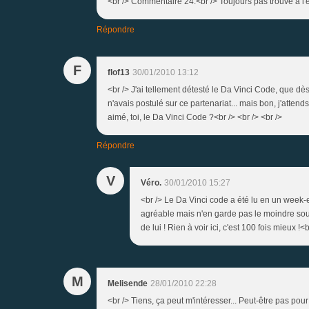
<br /> Commentaire 24:<br /> Toujours pas trouvé à l'é
Répondre
F
flof13
30/01/2010 13:12
<br /> J'ai tellement détesté le Da Vinci Code, que dès 
n'avais postulé sur ce partenariat... mais bon, j'attends
aimé, toi, le Da Vinci Code ?<br /> <br /> <br />
Répondre
V
Véro.
30/01/2010 15:27
<br /> Le Da Vinci code a été lu en un week-en
agréable mais n'en garde pas le moindre souven
de lui ! Rien à voir ici, c'est 100 fois mieux !<b
M
Melisende
28/01/2010 22:28
<br /> Tiens, ça peut m'intéresser... Peut-être pas pou