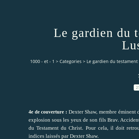
Le gardien du 
Lu
1000 - et - 1
>
Categories
>
Le gardien du testament 
2
Dexter Shaw, membre éminent d’u
4e de couverture :
explosion sous les yeux de son fils Brav. Accident
du Testament du Christ. Pour cela, il doit ret
indices laissés par Dexter Shaw.