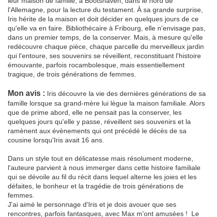
leur maison de famille, à Bootshaven, dans le nord de
l'Allemagne, pour la lecture du testament. À sa grande surprise,
Iris hérite de la maison et doit décider en quelques jours de ce
qu'elle va en faire. Bibliothécaire à Fribourg, elle n'envisage pas,
dans un premier temps, de la conserver. Mais, à mesure qu'elle
redécouvre chaque pièce, chaque parcelle du merveilleux jardin
qui l'entoure, ses souvenirs se réveillent, reconstituant l'histoire
émouvante, parfois rocambolesque, mais essentiellement
tragique, de trois générations de femmes.
Mon avis :
Iris découvre la vie des dernières générations de sa
famille lorsque sa grand-mère lui lègue la maison familiale. Alors
que de prime abord, elle ne pensait pas la conserver, les
quelques jours qu'elle y passe, réveillent ses souvenirs et la
ramènent aux évènements qui ont précédé le décès de sa
cousine lorsqu'Iris avait 16 ans.
Dans un style tout en délicatesse mais résolument moderne,
l'auteure parvient à nous immerger dans cette histoire familiale
qui se dévoile au fil du récit dans lequel alterne les joies et les
défaites, le bonheur et la tragédie de trois générations de
femmes.
J'ai aimé le personnage d'Iris et je dois avouer que ses
rencontres, parfois fantasques, avec Max m'ont amusées ! Le