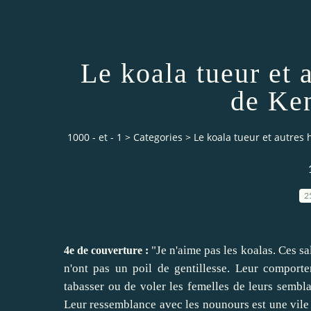
Le koala tueur et 
de Ke
1000 - et - 1
>
Categories
>
Le koala tueur et autres
2
"Je n'aime pas les koalas. Ces sa
4e de couverture :
n'ont pas un poil de gentillesse. Leur comporte
tabasser ou de voler les femelles de leurs semblab
Leur ressemblance avec les nounours est une vile s