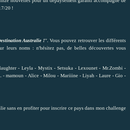
inze nouvelles pour un dépaysement garanti accompagné de
17/20 !
estination Australie
!
". Vous pouvez retrouver les différents
 sur leurs noms : n'hésitez pas, de belles découvertes vous
laughter
-
Leyla
- Mystix -
Setsuka
-
Lexounet
-
Mr.Zombi
-
. - mamoun - Alice - Milou - Mariiine -
Liyah
- Laure - Gio -
ie sans en profiter pour inscrire ce pays dans mon challenge