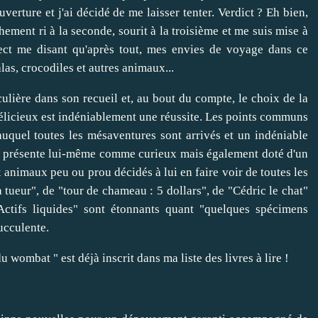
verture et j'ai décidé de me laisser tenter. Verdict ? Eh bien,
chement ri à la seconde, sourit à la troisième et me suis mise à
pect me disant qu'après tout, mes envies de voyage dans ce
las, crocodiles et autres animaux...
lière dans son recueil et, au bout du compte, le choix de la
délicieux est indéniablement une réussite. Les points communs
 auquel toutes les mésaventures sont arrivés et un indéniable
 se présente lui-même comme curieux mais également doté d'un
animaux peu ou prou décidés à lui en faire voir de toutes les
a tueur", de "tour de chameau : 5 dollars", de "Cédric le chat"
Actifs liquides" sont étonnants quant "quelques spécimens
ucculente.
u wombat " est déjà inscrit dans ma liste des livres à lire !