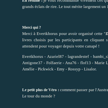
je vous recommande vivement ces qu
En résumé :
grands éclats de rire. Le tout mérite largement un 
Merci qui ?
Merci à Evertkhorus pour avoir organisé cette "
D
livres choisis par les participants en cliquant
attendent pour voyager depuis votre canapé !
Evertkhorus
-
Azariel87
- lagrandestef -
bambi_s
Antigone37 -
Folfaerie
- Ana76 -
flof13
- Marie L
Amélie - Pickwick - Emy -
Rossyp
-
Lisalor
.
comment passer par l'Austral
Le petit plus de Véro :
Le tour du monde ?