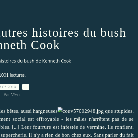
autres histoires du bush
nneth Cook
 histoires du bush de Kenneth Cook
1001 lectures.
5.05.2010
…
Par Véro.
les bêtes, aussi hargneuses
que stupides,
ment social est effroyable - les mâles n'arrêtent pas de se
les. [...] Leur fourrure est infestée de vermine. Ils ronflent.
upercherie. Il n'y a rien de bon chez eux. Sans parler du fait