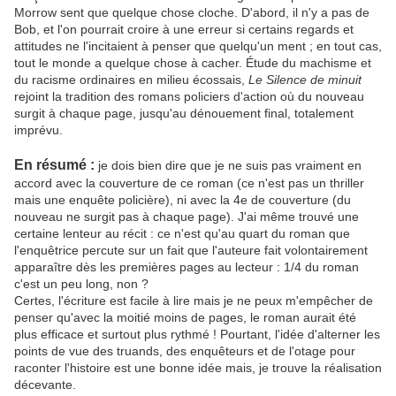
Morrow sent que quelque chose cloche. D'abord, il n'y a pas de
Bob, et l'on pourrait croire à une erreur si certains regards et
attitudes ne l'incitaient à penser que quelqu'un ment ; en tout cas,
tout le monde a quelque chose à cacher. Étude du machisme et
du racisme ordinaires en milieu écossais,
Le Silence de minuit
rejoint la tradition des romans policiers d'action où du nouveau
surgit à chaque page, jusqu'au dénouement final, totalement
imprévu.
En résumé :
je dois bien dire que je ne suis pas vraiment en
accord avec la couverture de ce roman (ce n'est pas un thriller
mais une enquête policière), ni avec la 4e de couverture (du
nouveau ne surgit pas à chaque page). J'ai même trouvé une
certaine lenteur au récit : ce n'est qu'au quart du roman que
l'enquêtrice percute sur un fait que l'auteure fait volontairement
apparaître dès les premières pages au lecteur : 1/4 du roman
c'est un peu long, non ?
Certes, l'écriture est facile à lire mais je ne peux m'empêcher de
penser qu'avec la moitié moins de pages, le roman aurait été
plus efficace et surtout plus rythmé ! Pourtant, l'idée d'alterner les
points de vue des truands, des enquêteurs et de l'otage pour
raconter l'histoire est une bonne idée mais, je trouve la réalisation
décevante.