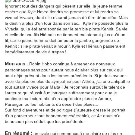
Ignorant tout des dangers qui pèsent sur elle, la jeune femme
espère que Kyle Havre tiendra sa promesse et lui rendra sa
vivenef Vivacia, dont elle n'aurait jamais dû être dépouillée. Mais
le destin a plus d'un tour dans son sac... Kyle ne possède plus la
Vivacia, qui a été arraisonnée par le terrible pirate Kennit. Sa vie
et celle de son fils Hiémain ne tiennent maintenant plus qu'à un
fil, car le jeune homme doit amputer la jambe gangrenée de
Kennit : si le pirate venait à mourir, Kyle et Hiémain passeraient
immédiatement de vie à trépas !
Mon avis :
Robin Hobb continue à amener de nouveaux
personnages sans pour autant nous éclairer plus sur ceux qui
sont déjà présent dans les tomes précédents. Si je dois avouer
avoir de plus en plus de sympathie pour Althéa, j'ai une antipathie
tout autant vivace pour Malta ! Je reconnais surtout le talent de
l'auteure qui réussit à m'intriguer suffisamment pour que je
continue ma lecture afin d'en apprendre plus sur Ambre,
Parangon ou les habitants du désert des pluies...
Sur fond d'aventures et de politique (l'auteure dresse le portrait
d'un gouverneur tout bonnement exécrable), ce 4e opus m'a
beaucoup plus séduit que les précédents...
En résumé :
un cycle qui commence à me plaire de plus en