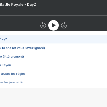
 Battle Royale - DayZ
 DayZ
 a 13 ans (et vous l'avez ignoré)
e (littéralement)
im Rayan
 toutes les règles
s les jeux vidéo
us choquant de Rockstar ? - Le scandale BULLY
e plus moche de Steam