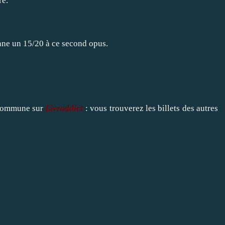
re.
nne un 15/20 à ce second opus.
e commune sur
Livraddict
: vous trouverez les billets des autres