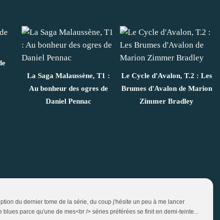
de
La Saga Malaussène, T1 :
Le Cycle d'Avalon, T.2 : Les
Au bonheur des ogres de
Brumes d'Avalon de Marion
Daniel Pennac
Zimmer Bradley
éception du dernier tome de la série, du coup j'hésite un peu à me lancer
blues parce qu'une de mes<br /> séries préférées se finit en demi-teinte...