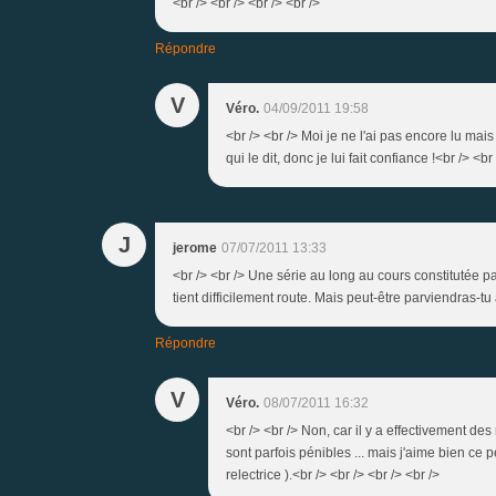
<br /> <br /> <br /> <br />
Répondre
V
Véro.
04/09/2011 19:58
<br /> <br /> Moi je ne l'ai pas encore lu ma
qui le dit, donc je lui fait confiance !<br /> <br
J
jerome
07/07/2011 13:33
<br /> <br /> Une série au long au cours constitutée pa
tient difficilement route. Mais peut-être parviendras-tu
Répondre
V
Véro.
08/07/2011 16:32
<br /> <br /> Non, car il y a effectivement de
sont parfois pénibles ... mais j'aime bien ce
relectrice ).<br /> <br /> <br /> <br />