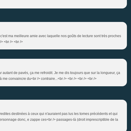
is c'est ma meilleure amie avec laquelle nos goûts de lecture sont très proches
 /> <br /> <br />
r autant de pavés, ça me refroidit. Je me dis toujours que sur la longueur, ça
 à me convaincre du<br /> contraire...<br /> <br /> <br /> <br />
s redites destinées à ceux qui n'auraient pas lus les tomes précédents et qui
 personnage donc, e zappe ces<br /> passages-là (droit imprescriptible de la