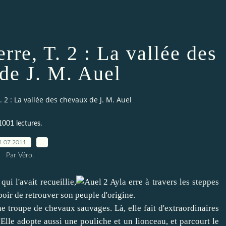
rre, T. 2 : La vallée des
de J. M. Auel
. 2 : La vallée des chevaux de J. M. Auel
1001 lectures.
4.07.2011
…
Par Véro.
ui l'avait recueillie,
Ayla erre à travers les steppes
poir de retrouver son peuple d'origine.
une troupe de chevaux sauvages. Là, elle fait d'extraordinaires
 Elle adopte aussi une pouliche et un lionceau, et parcourt le