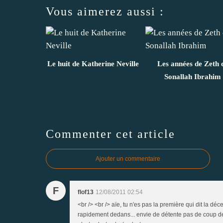
Vous aimerez aussi :
Le huit de Katherine Neville
Les années de Zeth 
Sonallah Ibrahim
Commenter cet article
Ajouter un commentaire
F
flof13
12/08/2011 02:54
<br /> <br /> aïe, tu n'es pas la première qui dit la d
rapidement dedans... envie de détente pas de coup de 