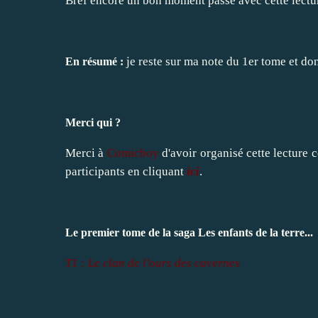
Bref encore un bon moment passé avec cette lectu
je reste sur ma note du 1er tome et do
En résumé :
Merci qui ?
Merci à
Comicboy
d'avoir organisé cette lectur
participants en cliquant
ici
.
Le premier tome de la saga Les enfants de la terre...
T1 : Le clan de l'ours des cavernes