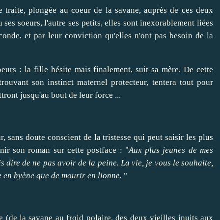
e traite, plongée au coeur de la savane, auprès de ces deux
ses soeurs, l'autre ses petits, elles sont inexorablement liées
conde, et par leur conviction qu'elles n'ont pas besoin de la
urs : la fille hésite mais finalement, suit sa mère. De cette
etrouvant son instinct maternel protecteur, tentera tout pour
ttront jusqu'au bout de leur force ...
ur, sans doute conscient de la tristesse qui peut saisir les plus
inir son roman sur cette postface : "
Aux plus jeunes de mes
is dire de ne pas avoir de la peine. La vie, je vous le souhaite,
re en hyène que de mourir en lionne.
"
 (de la savane au froid polaire, des deux vieilles inuits aux