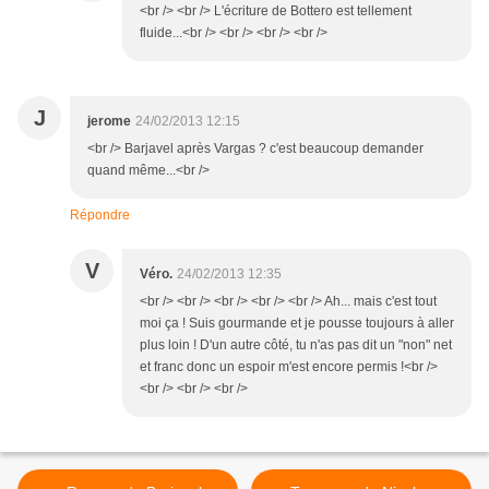
<br /> <br /> L'écriture de Bottero est tellement
fluide...<br /> <br /> <br /> <br />
J
jerome
24/02/2013 12:15
<br /> Barjavel après Vargas ? c'est beaucoup demander
quand même...<br />
Répondre
V
Véro.
24/02/2013 12:35
<br /> <br /> <br /> <br /> <br /> Ah... mais c'est tout
moi ça ! Suis gourmande et je pousse toujours à aller
plus loin ! D'un autre côté, tu n'as pas dit un "non" net
et franc donc un espoir m'est encore permis !<br />
<br /> <br /> <br />