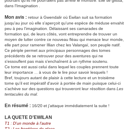
pourtant qu'ils ne pourraient pas arrête le monstre. Elle se glissa,
dans l'Imagination .
Mon avis :
retour à Gwendalir où Ewilan suit sa formation
jusqu'au jour où elle s'aperçoit qu'une espèce de méduse envahit
peu à peu l'imagination. Délaissant ses camarades de
formation qui, de leurs côtés, vont entreprendre de trouver un
moyen de lutter contre ce nouveau fléau qui menace leur monde,
elle part pour ramener Illian chez les Valangaï, son peuple natif.
Ce périple permet aux principaux personnages des tomes
précédents de se retrouver pour des aventures qui ne
s'essouflent pas mais s'enchaînent à un rythme soutenu.
Ce tome est aussi celui dans lequel les couples prennent toute
leur importance ... à vous de le lire pour savoir lesquels !
Bref, toujours autant de plaisir à cette lecture et un troisième
tome qu'il est impératif d'avoir à portée de main puisque celui-ci
s'achève sur des questions qui trouveront leur résoltion dans
Les
tentacules du mal
.
En résumé :
16/20 et j'attaque immédiatement la suite !
LA QUETE D'EWILAN
T1 : D'un monde à l'autre
T2 : Les frontières de glace