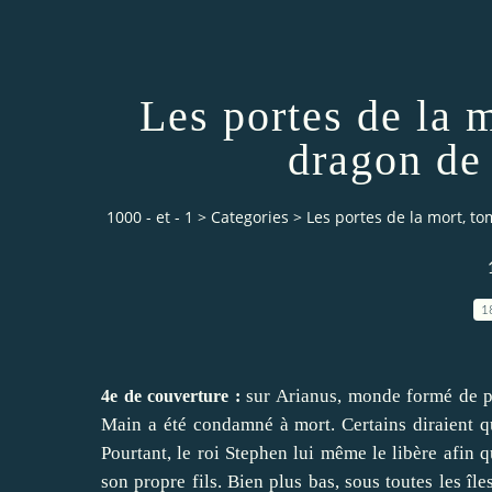
Les portes de la m
dragon de
1000 - et - 1
>
Categories
>
Les portes de la mort, to
1
sur Arianus, monde formé de pl
4e de couverture :
Main a été condamné à mort. Certains diraient qu
Pourtant, le roi Stephen lui même le libère afin q
son propre fils. Bien plus bas, sous toutes les îl