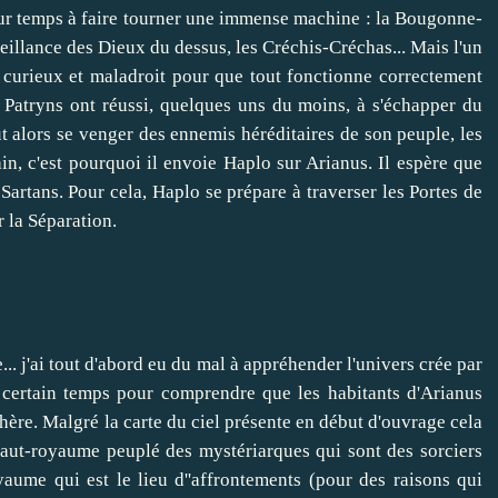
leur temps à faire tourner une immense machine : la Bougonne-
nveillance des Dieux du dessus, les Créchis-Créchas... Mais l'un
 curieux et maladroit pour que tout fonctionne correctement
 Patryns ont réussi, quelques uns du moins, à s'échapper du
t alors se venger des ennemis héréditaires de son peuple, les
rain, c'est pourquoi il envoie Haplo sur Arianus. Il espère que
artans. Pour cela, Haplo se prépare à traverser les Portes de
r la Séparation.
... j'ai tout d'abord eu du mal à appréhender l'univers crée par
 certain temps pour comprendre que les habitants d'Arianus
phère. Malgré la carte du ciel présente en début d'ouvrage cela
Haut-royaume peuplé des mystériarques qui sont des sorciers
ume qui est le lieu d''affrontements (pour des raisons qui