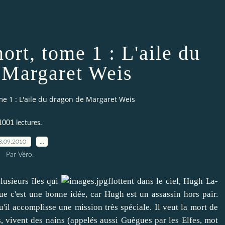
ort, tome 1 : L'aile du
 Margaret Weis
me 1 : L'aile du dragon de Margaret Weis
1001 lectures.
8.09.2010
…
Par Véro.
usieurs îles qui
flottent dans le ciel, Hugh La-
e c'est une bonne idée, car Hugh est un assassin hors pair.
u'il accomplisse une mission très spéciale. Il veut la mort de
es, vivent des nains (appelés aussi Guègues par les Elfes, mot