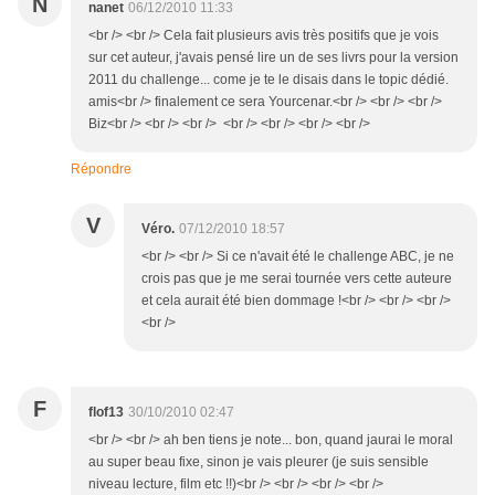
N
nanet
06/12/2010 11:33
<br /> <br /> Cela fait plusieurs avis très positifs que je vois
sur cet auteur, j'avais pensé lire un de ses livrs pour la version
2011 du challenge... come je te le disais dans le topic dédié.
amis<br /> finalement ce sera Yourcenar.<br /> <br /> <br />
Biz<br /> <br /> <br /> <br /> <br /> <br /> <br />
Répondre
V
Véro.
07/12/2010 18:57
<br /> <br /> Si ce n'avait été le challenge ABC, je ne
crois pas que je me serai tournée vers cette auteure
et cela aurait été bien dommage !<br /> <br /> <br />
<br />
F
flof13
30/10/2010 02:47
<br /> <br /> ah ben tiens je note... bon, quand jaurai le moral
au super beau fixe, sinon je vais pleurer (je suis sensible
niveau lecture, film etc !!)<br /> <br /> <br /> <br />