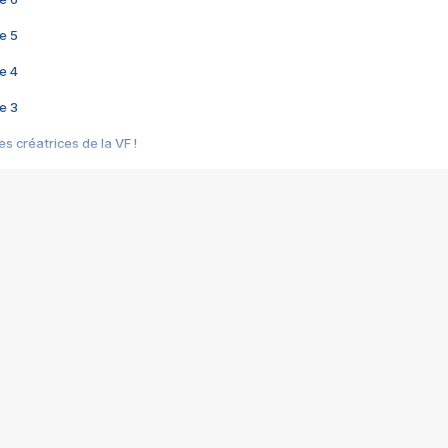
e 5
e 4
e 3
s créatrices de la VF !
e 2
e 1
e Mektoub My Love arrive enfin ! Rencontre avec Shaïn Boumedine et Sal
i : après Toni en famille
elle réalise le bouleversant Dites lui que je l'aime
ais ! Rencontre autour de Vie privée de Rebecca Zlotowski
 de Marguerite, Grave... Rencontre avec Ella Rumpf
 Les Rêveurs, un film intime sur la santé mentale