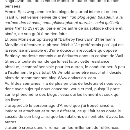
s'agit avant tout de la vie de Monsieur tout-le-monde et de ses
pensées.
Arnold Spitzweg aime lire les blogs de journal intime et en les
lisant lui est venue l'envie de créer "
un blog léger, baladeur, à la
surface des choses, sans philosophie ni morale - celui qu'il eût
aimé lire
" (p 29) et qui parle entre autre de sa solitude choisie et
aimée, de son goût à ne rien faire.
Et puis Monsieur Spitzweg lit "Bartleby l'écrivain" d'Hermann
Melville et découvre la phrase fétiche “Je préférerais pas” qui est
la réponse invariable et d’une douceur irrévocable qu’oppose
Bartleby, modeste commis aux écritures dans un cabinet de Wall
Street, à toute demande qui lui est faite : cette résistance
absolue, incompréhensible pour les autres, le conduira peu à peu
à l’isolement le plus total. Or, Arnold aime être inactif et il décide
alors de renommer son blog Www.antiaction .com.
Au fil des semaines, il a de plus en plus de lecteurs et nous voici
donc avec sujet qui nous concerne, vous et moi, puisqu'il porte
sur le phénomène des blogs : ceux qui les tiennent et ceux qui
les lisent.
J'ai apprécié le personnage d'Arnold que j'ai trouvé sincère,
intègre et attachant et surtout différent, ce qui fait sans doute le
succès de son blog ainsi que les relations qu'il entretient avec les
autres !
J'ai aimé croisé dans le roman un fourmillement de références