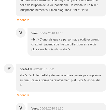
connaissance d'Arnold Spitzweg et on y<br /> retrouve une
belle description de la vie parisienne. Je vais faire un billet
tout prochainement sur mon blog.<br /> <br /> <br />
Répondre
V
Véro.
06/02/2010 18:15
<br /> J'ignorais que ce personnage était récurrent
chez lui : j'attends de lire ton billet ppur en savoir
plus alors !<br /> <br /> <br />
P
poet24
05/02/2010 18:52
<br /> J'ai lu le Bartleby de merville mais j'avais pas trop aimé
au final. J'avais trouvé ca relativement plat ...<br /> <br /> <br
/>
Répondre
V
Véro.
05/02/2010 21:36