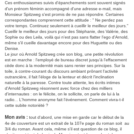
Ces enthousiasmes suivis d'épanchements sont souvent signés
d'un prénom féminin accompagné d'une adresse e-mail, mais
Monsieur Spitzweg s'est promis de ne pas répondre. Certaines
correspondantes comprennent cette attitude : " Ne perdez pas
votre temps. Continuez seulement à cueillir le meilleur des jours."
Cueillir le meilleur des jours pour des Stéphanie, des Valérie, des
Sophie ou des Leila, voilà qui n'est pas sans flatter l'ego d'Arnold,
même s'il cueille davantage encore pour des Huguette ou des
Denise.
Le jour où Arnold Spitzweg crée son blog, une petite révolution
est en marche : l'employé de bureau discret jusqu'à l'effacement
cède donc à la modernité mais sans renier ses principes. Sur la
toile, à contre-courant du discours ambiant prônant l'activité
outrancière, il fait l'éloge de la lenteur et décrit l'inclination
naturelle à la paresse. Contre toute attente, les écrits intimes
d'Arnold Spitzweg résonnent avec force chez des milliers
d'internautes : on le félicite, on le sollicite, on parle de lui à la
radio... L'homme anonyme fait l'événement. Comment vivra-t-il
cette subite notoriété ?
Mon avis :
tout d'abord, une mise en garde car le début de la
4e de couverture est un extrait de la 107e page du roman soit au
3/4 du roman. Avant cela, même s'il est question de ce blog, il