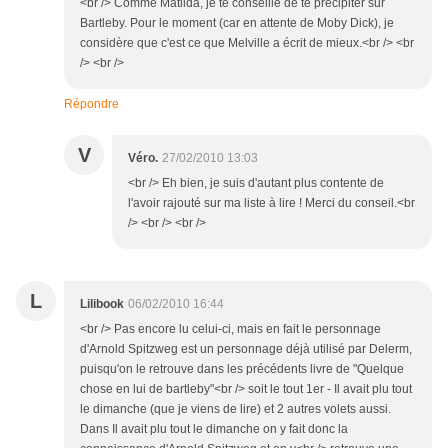
<br /> Comme Matilda, je te conseille de te précipiter sur
Bartleby. Pour le moment (car en attente de Moby Dick), je
considère que c'est ce que Melville a écrit de mieux.<br /> <br
/> <br />
Répondre
V
Véro.
27/02/2010 13:03
<br /> Eh bien, je suis d'autant plus contente de
l'avoir rajouté sur ma liste à lire ! Merci du conseil.<br
/> <br /> <br />
L
Lilibook
06/02/2010 16:44
<br /> Pas encore lu celui-ci, mais en fait le personnage
d'Arnold Spitzweg est un personnage déjà utilisé par Delerm,
puisqu'on le retrouve dans les précédents livre de "Quelque
chose en lui de bartleby"<br /> soit le tout 1er - Il avait plu tout
le dimanche (que je viens de lire) et 2 autres volets aussi.
Dans Il avait plu tout le dimanche on y fait donc la