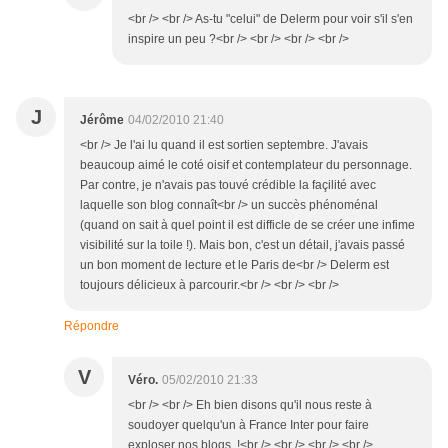
<br /> <br /> As-tu "celui" de Delerm pour voir s'il s'en
inspire un peu ?<br /> <br /> <br /> <br />
J
Jérôme
04/02/2010 21:40
<br /> Je l'ai lu quand il est sortien septembre. J'avais
beaucoup aimé le coté oisif et contemplateur du personnage.
Par contre, je n'avais pas touvé crédible la façilité avec
laquelle son blog connaît<br /> un succès phénoménal
(quand on sait à quel point il est difficle de se créer une infime
visibilité sur la toile !). Mais bon, c'est un détail, j'avais passé
un bon moment de lecture et le Paris de<br /> Delerm est
toujours délicieux à parcourir.<br /> <br /> <br />
Répondre
V
Véro.
05/02/2010 21:33
<br /> <br /> Eh bien disons qu'il nous reste à
soudoyer quelqu'un à France Inter pour faire
exploser nos blogs !<br /> <br /> <br /> <br />