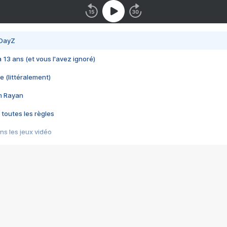
 DayZ
 a 13 ans (et vous l'avez ignoré)
e (littéralement)
im Rayan
 toutes les règles
s les jeux vidéo
us choquant de Rockstar ? - Le scandale BULLY
e plus moche de Steam
du RÊVE tourne au CAUCHEMAR
pendant 8 heures
it… à tort