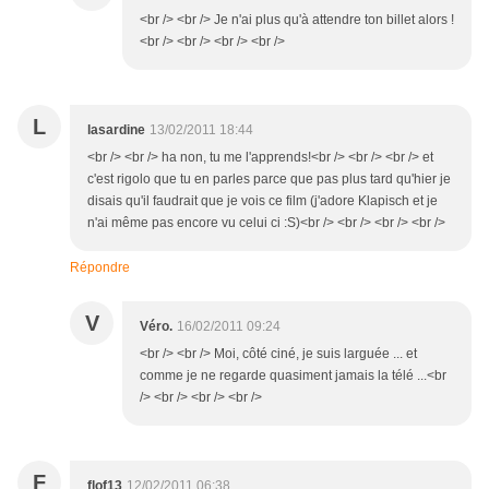
<br /> <br /> Je n'ai plus qu'à attendre ton billet alors !
<br /> <br /> <br /> <br />
L
lasardine
13/02/2011 18:44
<br /> <br /> ha non, tu me l'apprends!<br /> <br /> <br /> et
c'est rigolo que tu en parles parce que pas plus tard qu'hier je
disais qu'il faudrait que je vois ce film (j'adore Klapisch et je
n'ai même pas encore vu celui ci :S)<br /> <br /> <br /> <br />
Répondre
V
Véro.
16/02/2011 09:24
<br /> <br /> Moi, côté ciné, je suis larguée ... et
comme je ne regarde quasiment jamais la télé ...<br
/> <br /> <br /> <br />
F
flof13
12/02/2011 06:38