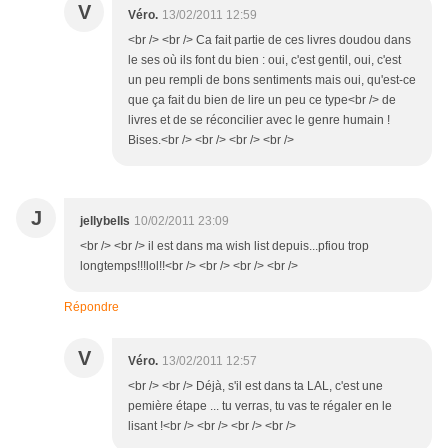
V
Véro.
13/02/2011 12:59
<br /> <br /> Ca fait partie de ces livres doudou dans
le ses où ils font du bien : oui, c'est gentil, oui, c'est
un peu rempli de bons sentiments mais oui, qu'est-ce
que ça fait du bien de lire un peu ce type<br /> de
livres et de se réconcilier avec le genre humain !
Bises.<br /> <br /> <br /> <br />
J
jellybells
10/02/2011 23:09
<br /> <br /> il est dans ma wish list depuis...pfiou trop
longtemps!!!lol!!<br /> <br /> <br /> <br />
Répondre
V
Véro.
13/02/2011 12:57
<br /> <br /> Déjà, s'il est dans ta LAL, c'est une
pemière étape ... tu verras, tu vas te régaler en le
lisant !<br /> <br /> <br /> <br />