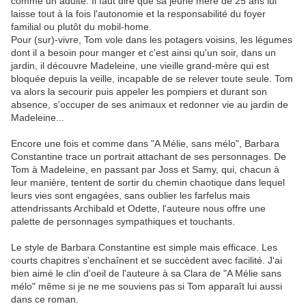
comme un adulte. Il faut dire que sa jeune mère de 25 ans lui
laisse tout à la fois l'autonomie et la responsabilité du foyer
familial ou plutôt du mobil-home.
Pour (sur)-vivre, Tom vole dans les potagers voisins, les légumes
dont il a besoin pour manger et c'est ainsi qu'un soir, dans un
jardin, il découvre Madeleine, une vieille grand-mère qui est
bloquée depuis la veille, incapable de se relever toute seule. Tom
va alors la secourir puis appeler les pompiers et durant son
absence, s'occuper de ses animaux et redonner vie au jardin de
Madeleine...
Encore une fois et comme dans "A Mélie, sans mélo", Barbara
Constantine trace un portrait attachant de ses personnages. De
Tom à Madeleine, en passant par Joss et Samy, qui, chacun à
leur manière, tentent de sortir du chemin chaotique dans lequel
leurs vies sont engagées, sans oublier les farfelus mais
attendrissants Archibald et Odette, l'auteure nous offre une
palette de personnages sympathiques et touchants.
Le style de Barbara Constantine est simple mais efficace. Les
courts chapitres s'enchaînent et se succèdent avec facilité. J'ai
bien aimé le clin d'oeil de l'auteure à sa Clara de "A Mélie sans
mélo" même si je ne me souviens pas si Tom apparaît lui aussi
dans ce roman.