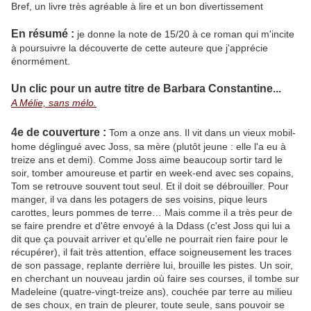
Bref, un livre très agréable à lire et un bon divertissement
En résumé :
je donne la note de 15/20 à ce roman qui m'incite
à poursuivre la découverte de cette auteure que j'apprécie
énormément.
Un clic pour un autre titre de Barbara Constantine...
A Mélie, sans mélo.
4e de couverture :
Tom a onze ans. Il vit dans un vieux mobil-
home déglingué avec Joss, sa mère (plutôt jeune : elle l'a eu à
treize ans et demi). Comme Joss aime beaucoup sortir tard le
soir, tomber amoureuse et partir en week-end avec ses copains,
Tom se retrouve souvent tout seul. Et il doit se débrouiller. Pour
manger, il va dans les potagers de ses voisins, pique leurs
carottes, leurs pommes de terre… Mais comme il a très peur de
se faire prendre et d'être envoyé à la Ddass (c'est Joss qui lui a
dit que ça pouvait arriver et qu'elle ne pourrait rien faire pour le
récupérer), il fait très attention, efface soigneusement les traces
de son passage, replante derrière lui, brouille les pistes. Un soir,
en cherchant un nouveau jardin où faire ses courses, il tombe sur
Madeleine (quatre-vingt-treize ans), couchée par terre au milieu
de ses choux, en train de pleurer, toute seule, sans pouvoir se