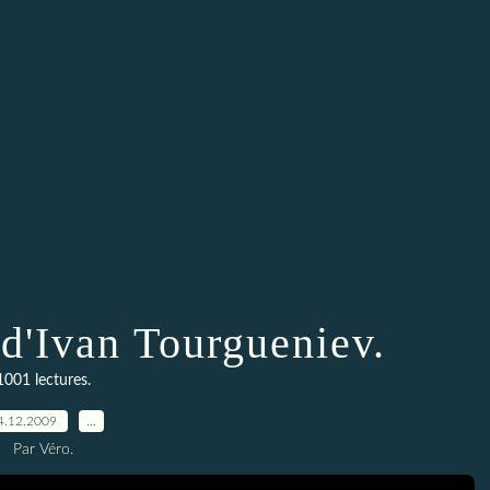
d'Ivan Tourgueniev.
1001 lectures.
4.12.2009
…
Par Véro.