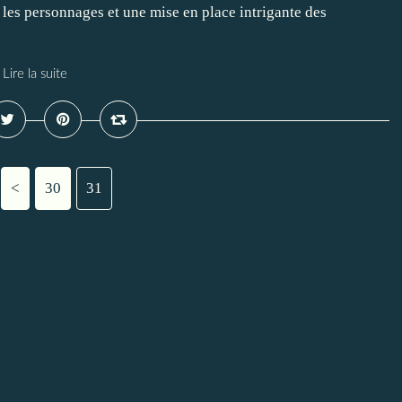
 les personnages et une mise en place intrigante des
Lire la suite
<
10
20
30
31